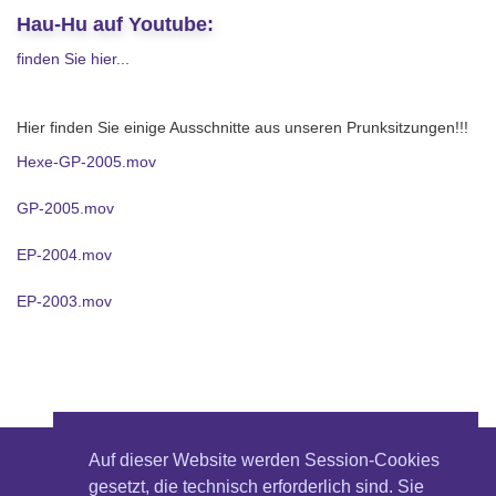
Hau-Hu auf Youtube:
finden Sie hier...
Hier finden Sie einige Ausschnitte aus unseren Prunksitzungen!!!
Hexe-GP-2005.mov
GP-2005.mov
EP-2004.mov
EP-2003.mov
Auf dieser Website werden Session-Cookies
© Fastnachtsverein Hau- Hu e.V. Neuhausen /
gesetzt, die technisch erforderlich sind. Sie